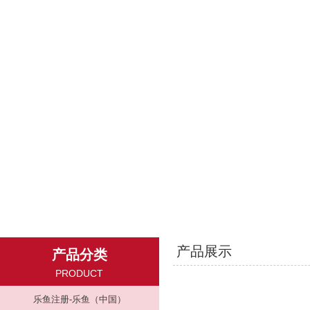
产品展示
产品分类
PRODUCT
乐鱼注册-乐鱼（中国）