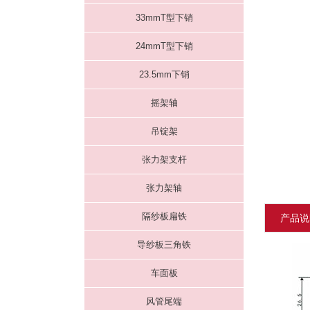
33mmT型下销
24mmT型下销
23.5mm下销
摇架轴
吊锭架
张力架支杆
张力架轴
隔纱板扁铁
产品说
导纱板三角铁
车面板
风管尾端