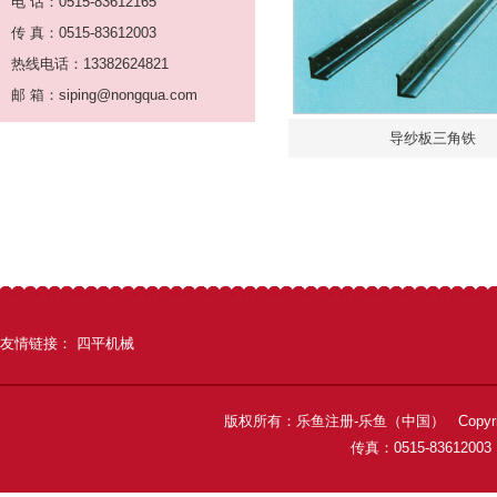
电 话：0515-83612165
传 真：0515-83612003
热线电话：13382624821
邮 箱：siping@nongqua.com
导纱板三角铁
友情链接：
四平机械
版权所有：乐鱼注册-乐鱼（中国） Copyright ©
传真：0515-83612