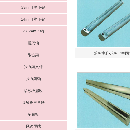
33mmT型下销
24mmT型下销
23.5mm下销
摇架轴
乐鱼注册-乐鱼（中国
吊锭架
张力架支杆
张力架轴
隔纱板扁铁
导纱板三角铁
车面板
风管尾端