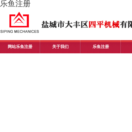
乐鱼注册
网站乐鱼注册
关于我们
乐鱼注册