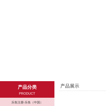
产品展示
产品分类
PRODUCT
乐鱼注册-乐鱼（中国）