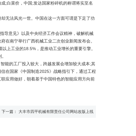
成;白菜价，中国;发达国家粉碎机的称谓将实至名
却无法风光一世。中国在这一方面可谓是下足了功
指导意见》以及中央经济工作会议精神，破解机械
政府在南宁举行广西机械工业二次创业新闻发布会。
以上工业的18.5%，是推动工业增长的重要引擎。
列。
，智能的工厂投入较大，跨越发展会增加较大成本;其
信在国家《中国制造2025》战略指引下，通过工程
互联应用做好，朝着基于中国特色的智能应用方向前
下一篇：
大丰市四平机械有限责任公司网站改版上线