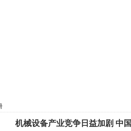
册
机械设备产业竞争日益加剧 中