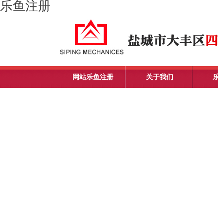
乐鱼注册
网站乐鱼注册
关于我们