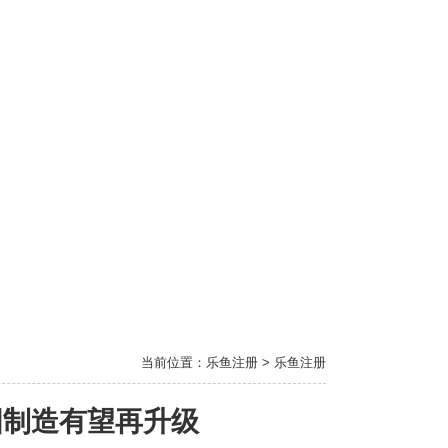
当前位置：乐鱼注册 > 乐鱼注册
国制造有望再升级