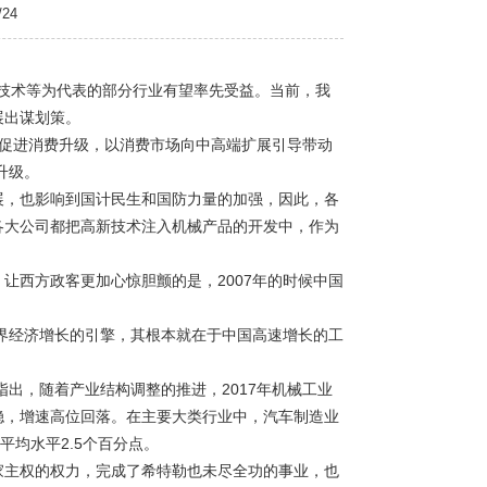
24
息技术等为代表的部分行业有望率先受益。当前，我
展出谋划策。
将促进消费升级，以消费市场向中高端扩展引导带动
升级。
，也影响到国计民生和国防力量的加强，因此，各
各大公司都把高新技术注入机械产品的开发中，作为
。让西方政客更加心惊胆颤的是，2007年的时候中国
界经济增长的引擎，其根本就在于中国高速增长的工
出，随着产业结构调整的推进，2017年机械工业
平稳，增速高位回落。在主要大类行业中，汽车制造业
平均水平2.5个百分点。
主权的权力，完成了希特勒也未尽全功的事业，也