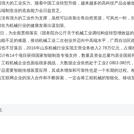
国强大的工业实力。随着中国工业转型升级，越来越多的高科技产品会被做
高端制造业的造血能力会日益贫乏。
有强大的工业作为支撑，虽然可以依靠出售自然资源，可风光一时，但
都在为机械行业的健康发展出谋划策。
日，为全面贯彻落实《国务院办公厅关于机械工业调结构促转型增效益的
动能不足的难题，推动机械工业二次创业并迈向中高端水平，广西自治区
甘落后，2016年山东机械行业实现主营业务收入2.78万亿元，占规模
累计有14个项目获得国家智能制造专项支持，数量及资金总量均居全国前
程机械企业也面临很多挑战，大数据企业依然处于工业2.0和3.0时代
产品需要智能传感装置应用，其成本增加和可靠性也是一个长期的过程。相
与互联网企业的深入合作和不断探索，一定会将工程机械的智能化、移动
无